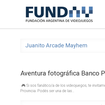
Skip
FundAV
to
Fundación Argentina de Videojuegos
content
Juanito Arcade Mayhem
Aventura fotográfica Banco P
🎮 Si sos fanático/a de los videojuegos, te invita
Provincia. Podés ser una de las…