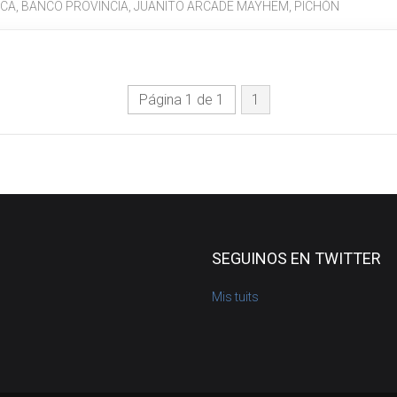
ICA
,
BANCO PROVINCIA
,
JUANITO ARCADE MAYHEM
,
PICHÓN
Página 1 de 1
1
SEGUINOS EN TWITTER
Mis tuits