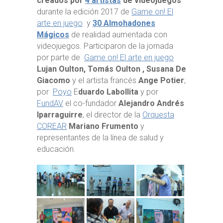
creados por
4 artistas
de videojuegos
durante la edición 2017 de
Game on! El
arte en juego
y
30 Almohadones
Mágicos
de realidad aumentada con
videojuegos. Participaron de la jornada
por parte de
Game on! El arte en juego
Lujan Oulton, Tomás Oulton , Susana De
Giacomo
y el artista francés
Ange Potier
;
por
Poyo
E
duardo Labollita
y por
FundAV
el co-fundador
Alejandro Andrés
Iparraguirre
, el director de la
Orquesta
COREAR
Mariano Frumento
y
representantes de la línea de salud y
educación.