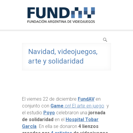
Skip
FundAV
to
Fundación Argentina de Videojuegos
content
Navidad, videojuegos,
arte y solidaridad
El viernes 22 de diciembre
FundAV
en
conjunto con
Game
on! El arte en juego
y
el estudio
Poyo
celebraron una
jornada
de solidaridad
en el
Hospital Tobar
García
. En ella se donaron
4 lienzos