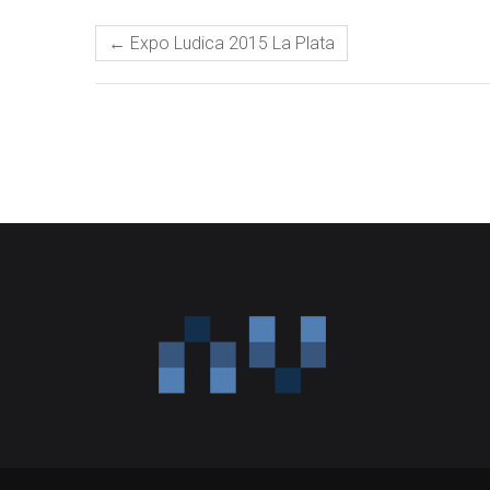
←
Expo Ludica 2015 La Plata