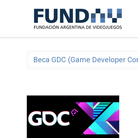
Skip
FundAV
to
Fundación Argentina de Videojuegos
content
Beca GDC (Game Developer Co