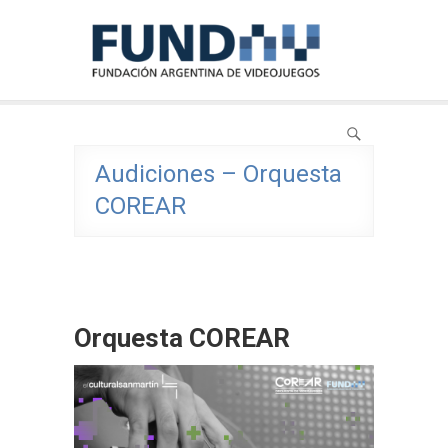
Skip
FundAV
to
Fundación Argentina de Videojuegos
content
Audiciones – Orquesta
COREAR
Orquesta COREAR